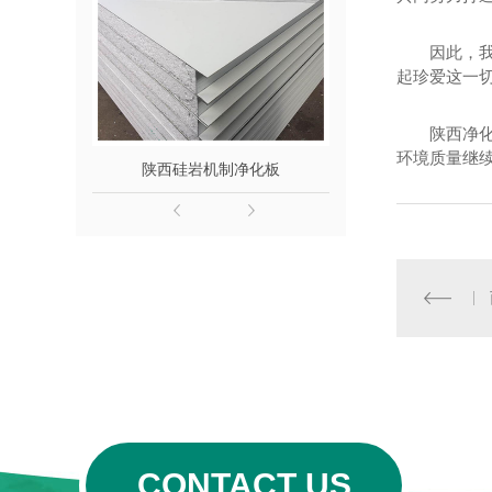
因此，
起珍爱这一
陕西净
环境质量继
陕西硅岩机制净化板
西安彩钢泡
CONTACT US