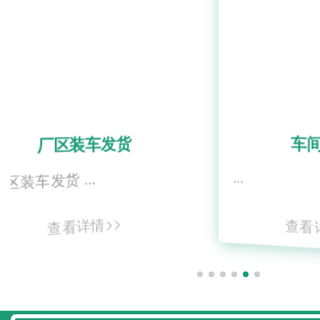
车发货
车间案例
..
...
情>>
查看详情>>